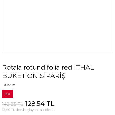
Rotala rotundifolia red İTHAL
BUKET ÖN SİPARİŞ
0 Yorum
%10
128,54 TL
142,83 TL
13,80 TL den başlayan taksitlerle!