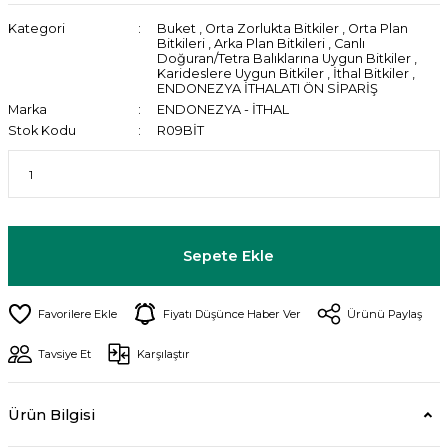
Kategori
Buket
,
Orta Zorlukta Bitkiler
,
Orta Plan
Bitkileri
,
Arka Plan Bitkileri
,
Canlı
Doğuran/Tetra Balıklarına Uygun Bitkiler
,
Karideslere Uygun Bitkiler
,
İthal Bitkiler
,
ENDONEZYA İTHALATI ÖN SİPARİŞ
Marka
ENDONEZYA - İTHAL
Stok Kodu
R09BİT
Sepete Ekle
Fiyatı Düşünce Haber Ver
Ürünü Paylaş
Tavsiye Et
Karşılaştır
Ürün Bilgisi