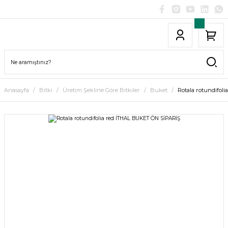
Anasayfa
Bitki
Üretim Şekline Göre Bitkiler
Buket
Rotala rotundifol