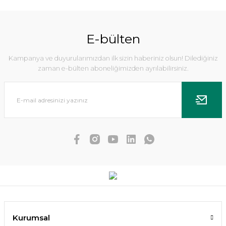
%5
E-bülten
Kampanya ve duyurularımızdan ilk sizin haberiniz olsun! Dilediğiniz
zaman e-bülten aboneliğimizden ayrılabilirsiniz.
Echinodorus uruguayensis tricolor İTHAL BUKET
Kurumsal