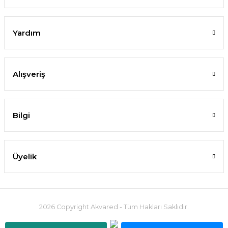
171,39 TL
162,82 TL
Yardım
SEPETE EKLE
Alışveriş
%10
Bilgi
Üyelik
2026 Copyright Akvared - Tüm Hakları Saklıdır.