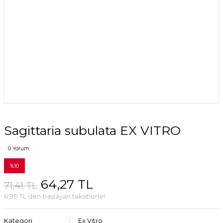
Sagittaria subulata EX VITRO
0 Yorum
%10
64,27 TL
71,41 TL
6,90 TL den başlayan taksitlerle!
Kategori
Ex Vitro