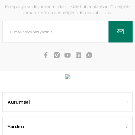
Kampanya ve duyurularımızdan ilk sizin haberiniz olsun! Dilediğiniz
zaman e-bülten aboneliğimizden ayrılabilirsiniz.
Hygrophila difformis red EX VITRO
83,31 TL
SEPETE EKLE
Kurumsal
Yardım