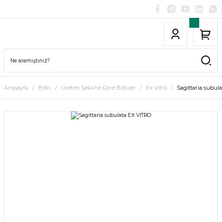
Anasayfa
Bitki
Üretim Şekline Göre Bitkiler
Ex Vitro
Sagittaria subul