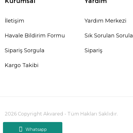
Kurumsal
Yardım
İletişim
Yardım Merkezi
Havale Bildirim Formu
Sık Sorulan Sorula
%10
Sipariş Sorgula
Sipariş
Kargo Takibi
2026 Copyright Akvared - Tüm Hakları Saklıdır.
Whatsapp