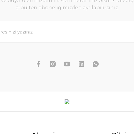
e duyurularımızdan ilk sizin haberiniz olsun! Diledi
e-bülten aboneliğimizden ayrılabilirsiniz.
Dennerle Plants - Bolbitis heudelot
WOOD
963,03 TL
1.070,04 TL
SEPETE EKLE