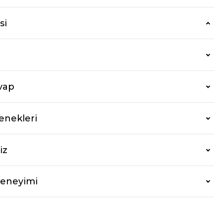
si
vap
enekleri
iz
Deneyimi