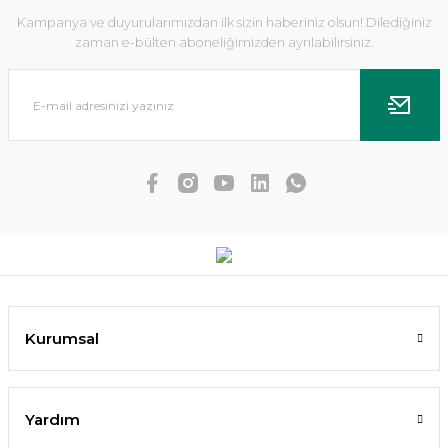
Kampanya ve duyurularımızdan ilk sizin haberiniz olsun! Dilediğiniz
zaman e-bülten aboneliğimizden ayrılabilirsiniz.
Dennerle Plants - Aegagropila on Slate Rock
Kurumsal
659,21 TL
593,29 TL
SEPETE EKLE
Yardım