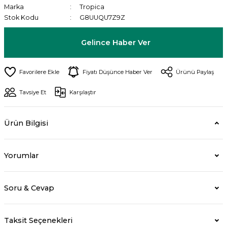
Marka
Tropica
Stok Kodu
G8UUQU7Z9Z
Gelince Haber Ver
Fiyatı Düşünce Haber Ver
Ürünü Paylaş
Tavsiye Et
Karşılaştır
Ürün Bilgisi
Yorumlar
Soru & Cevap
Taksit Seçenekleri