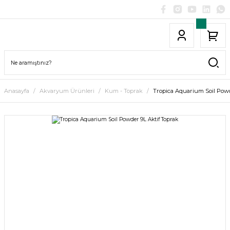
Anasayfa
Akvaryum Ürünleri
Kum - Toprak
Tropica Aquarium Soil Powd