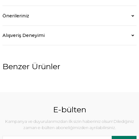
Önerileriniz
Alışveriş Deneyimi
Benzer Ürünler
%5
E-bülten
Kampanya ve duyurularımızdan ilk sizin haberiniz olsun! Dilediğiniz
zaman e-bülten aboneliğimizden ayrılabilirsiniz.