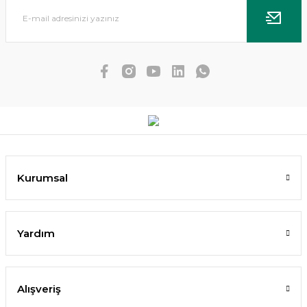
OASE ScaperLine Soil 3 Lt Brown Aktif Toprak
Kurumsal
1.622,50 TL
1.541,37 TL
SEPETE EKLE
Yardım
%10
Alışveriş