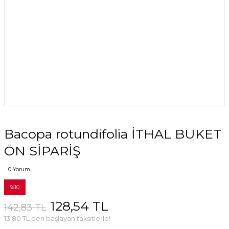
Bacopa rotundifolia İTHAL BUKET
ÖN SİPARİŞ
0 Yorum
%10
128,54 TL
142,83 TL
13,80 TL den başlayan taksitlerle!