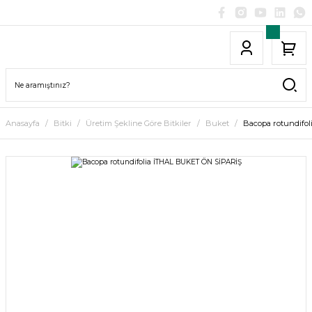
Anasayfa
Bitki
Üretim Şekline Göre Bitkiler
Buket
Bacopa rotundifo