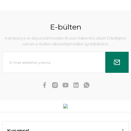
%5
E-bülten
Kampanya ve duyurularımızdan ilk sizin haberiniz olsun! Dilediğiniz
zaman e-bülten aboneliğimizden ayrılabilirsiniz.
Echinodorus uruguayensis tricolor İTHAL BUKET
Kurumsal