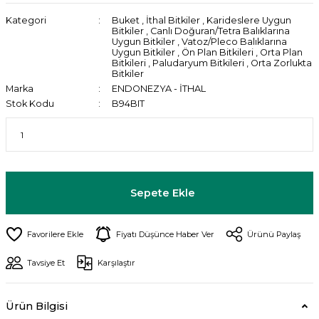
Kategori
Buket
,
İthal Bitkiler
,
Karideslere Uygun
Bitkiler
,
Canlı Doğuran/Tetra Balıklarına
Uygun Bitkiler
,
Vatoz/Pleco Balıklarına
Uygun Bitkiler
,
Ön Plan Bitkileri
,
Orta Plan
Bitkileri
,
Paludaryum Bitkileri
,
Orta Zorlukta
Bitkiler
Marka
ENDONEZYA - İTHAL
Stok Kodu
B94BIT
Sepete Ekle
Fiyatı Düşünce Haber Ver
Ürünü Paylaş
Tavsiye Et
Karşılaştır
Ürün Bilgisi