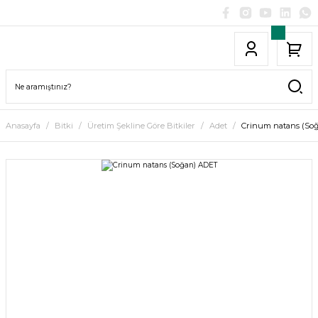
Anasayfa
Bitki
Üretim Şekline Göre Bitkiler
Adet
Crinum natans (So