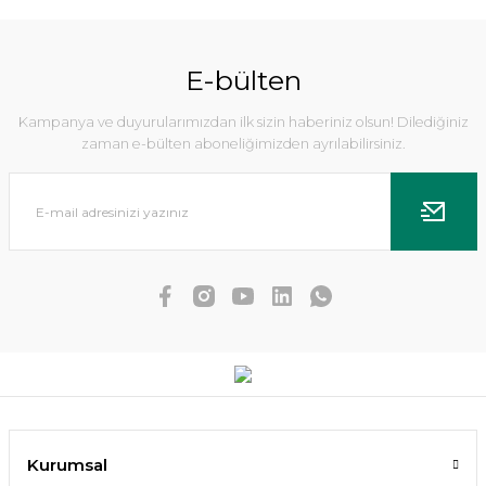
%10
E-bülten
Kampanya ve duyurularımızdan ilk sizin haberiniz olsun! Dilediğiniz
zaman e-bülten aboneliğimizden ayrılabilirsiniz.
Dennerle Plants - Anubias nana Mbuna S WOOD
Kurumsal