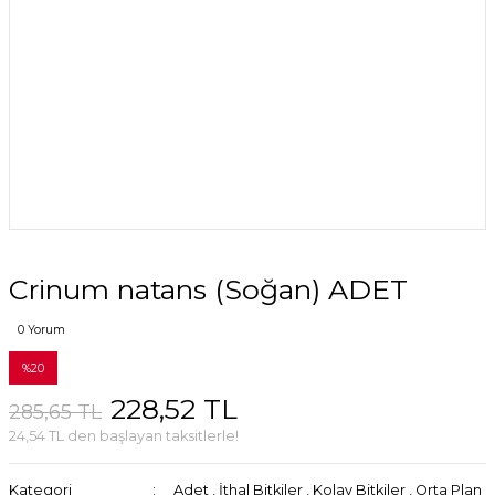
Crinum natans (Soğan) ADET
0 Yorum
%20
228,52 TL
285,65 TL
24,54 TL den başlayan taksitlerle!
Kategori
Adet
,
İthal Bitkiler
,
Kolay Bitkiler
,
Orta Plan