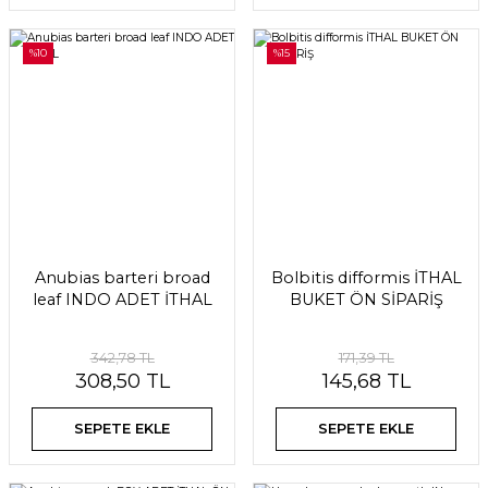
%10
%15
Anubias barteri broad
Bolbitis difformis İTHAL
leaf INDO ADET İTHAL
BUKET ÖN SİPARİŞ
342,78 TL
171,39 TL
308,50 TL
145,68 TL
SEPETE EKLE
SEPETE EKLE