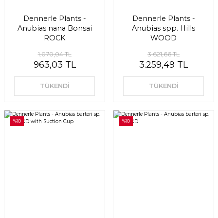
Dennerle Plants -
Dennerle Plants -
Anubias nana Bonsai
Anubias spp. Hills
ROCK
WOOD
1.070,04 TL
3.621,66 TL
963,03 TL
3.259,49 TL
TÜKENDİ
TÜKENDİ
%10
%10