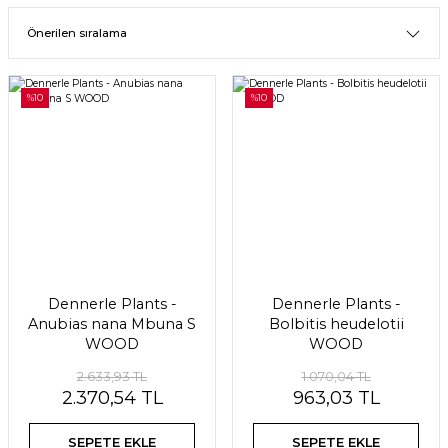
%10
%10
Dennerle Plants -
Dennerle Plants -
Anubias nana Mbuna S
Bolbitis heudelotii
WOOD
WOOD
2.633,93 TL
1.070,04 TL
2.370,54 TL
963,03 TL
SEPETE EKLE
SEPETE EKLE