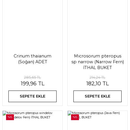
Crinum thaianum
Microsorum pteropus
(Soğan) ADET
sp narrow (Narrow Fern)
İTHAL BUKET
285,65 TL
214,24 TL
199,96 TL
182,10 TL
SEPETE EKLE
SEPETE EKLE
%15
%15