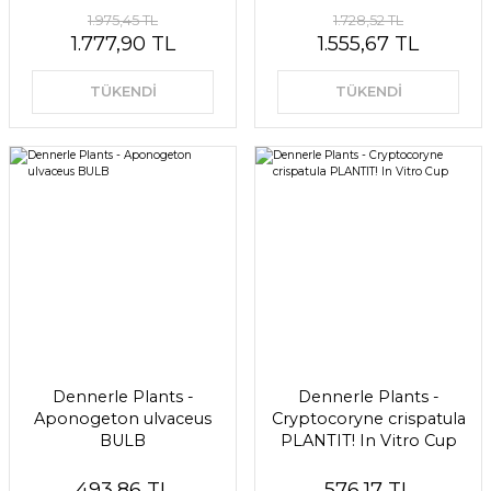
1.975,45 TL
1.728,52 TL
1.777,90 TL
1.555,67 TL
TÜKENDİ
TÜKENDİ
Dennerle Plants -
Dennerle Plants -
Aponogeton ulvaceus
Cryptocoryne crispatula
BULB
PLANTIT! In Vitro Cup
493,86 TL
576,17 TL