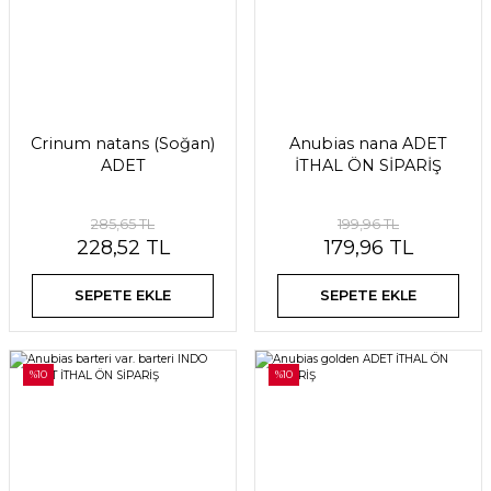
Crinum natans (Soğan)
Anubias nana ADET
ADET
İTHAL ÖN SİPARİŞ
285,65 TL
199,96 TL
228,52 TL
179,96 TL
SEPETE EKLE
SEPETE EKLE
%10
%10