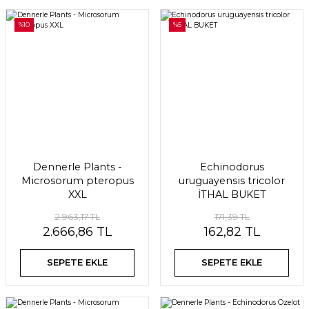
%10
%5
Dennerle Plants -
Echinodorus
Microsorum pteropus
uruguayensis tricolor
XXL
İTHAL BUKET
2.963,17 TL
171,39 TL
2.666,86 TL
162,82 TL
SEPETE EKLE
SEPETE EKLE