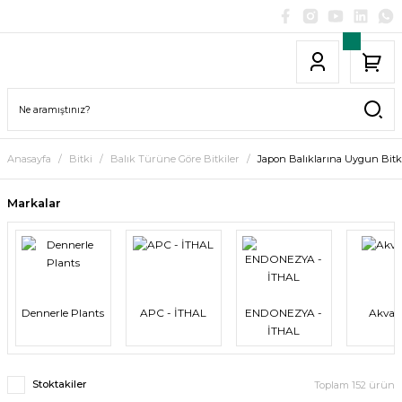
Anasayfa
Bitki
Balık Türüne Göre Bitkiler
Japon Balıklarına Uygun Bitk
Markalar
Dennerle Plants
APC - İTHAL
ENDONEZYA -
Akva
İTHAL
Stoktakiler
Toplam 152 ürün