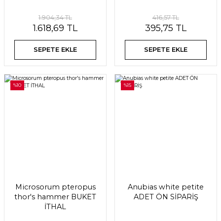
1.904,34 TL
416,57 TL
1.618,69 TL
395,75 TL
SEPETE EKLE
SEPETE EKLE
%10
%15
Microsorum pteropus
Anubias white petite
thor's hammer BUKET
ADET ÖN SİPARİŞ
İTHAL