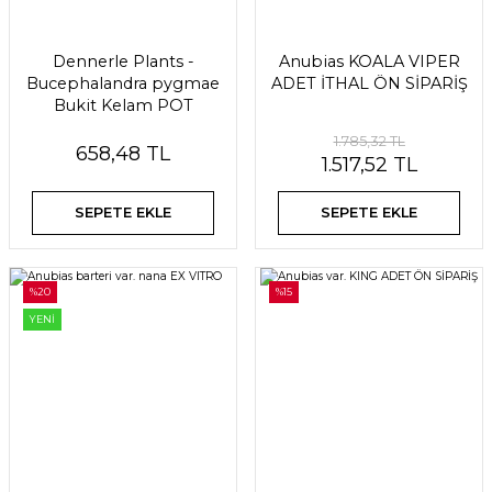
Dennerle Plants -
Anubias KOALA VIPER
Bucephalandra pygmae
ADET İTHAL ÖN SİPARİŞ
Bukit Kelam POT
1.785,32 TL
658,48 TL
1.517,52 TL
SEPETE EKLE
SEPETE EKLE
%20
%15
YENİ