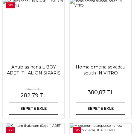
%10
Anubias nana L BOY
Homalomena sekadau
ADET İTHAL ÖN SİPARİŞ
south IN VITRO
314,22 TL
380,87 TL
282,79 TL
SEPETE EKLE
SEPETE EKLE
%30
%15