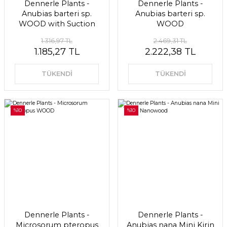
Dennerle Plants -
Dennerle Plants -
Anubias barteri sp.
Anubias barteri sp.
WOOD with Suction
WOOD
Cup
1.316,97 TL
2.469,31 TL
1.185,27 TL
2.222,38 TL
TÜKENDİ
TÜKENDİ
%10
%10
Dennerle Plants -
Dennerle Plants -
Microsorum pteropus
Anubias nana Mini Kirin