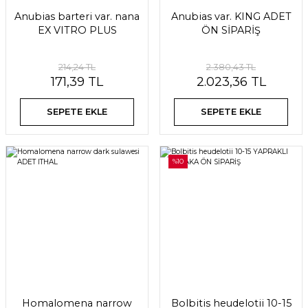
Anubias barteri var. nana
Anubias var. KING ADET
EX VITRO PLUS
ÖN SİPARİŞ
214,24 TL
2.380,43 TL
171,39 TL
2.023,36 TL
SEPETE EKLE
SEPETE EKLE
%10
Homalomena narrow
Bolbitis heudelotii 10-15