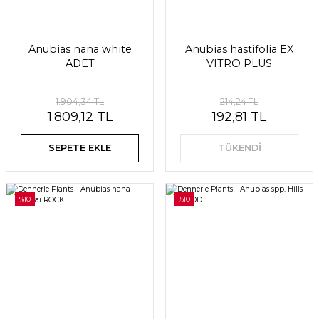
Anubias nana white
Anubias hastifolia EX
ADET
VITRO PLUS
1.904,34 TL
214,24 TL
1.809,12 TL
192,81 TL
SEPETE EKLE
TÜKENDİ
%10
%10