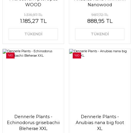
WOOD
Nanowood
1.316,97 TL
987,72 TL
1.185,27 TL
888,95 TL
TÜKENDİ
TÜKENDİ
%10
%10
Dennerle Plants -
Dennerle Plants -
Echinodorus grisebachii
Anubias nana big foot
Bleherae XXL
XL