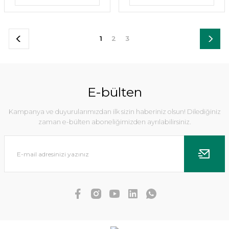
1
2
3
E-bülten
Kampanya ve duyurularımızdan ilk sizin haberiniz olsun! Dilediğiniz
zaman e-bülten aboneliğimizden ayrılabilirsiniz.