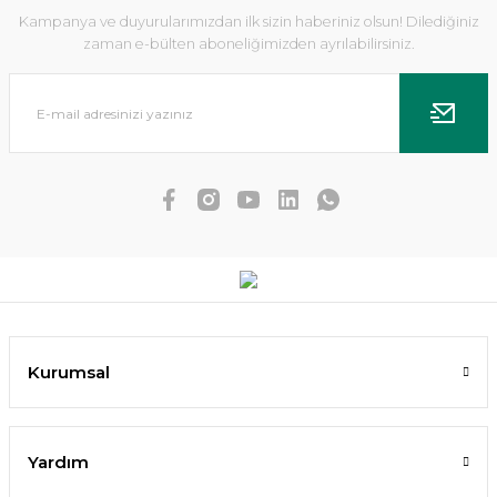
Kampanya ve duyurularımızdan ilk sizin haberiniz olsun! Dilediğiniz
zaman e-bülten aboneliğimizden ayrılabilirsiniz.
Lab Formula ROOT BOOSTER 400ML
357,06 TL
Kurumsal
SEPETE EKLE
Yardım