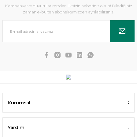
Kampanya ve duyurularımızdan ilk sizin haberiniz olsun! Dilediğiniz
zaman e-bülten aboneliğimizden ayrılabilirsiniz.
Lab Formula ROOT BOOSTER 400ML
356,93 TL
Kurumsal
SEPETE EKLE
Yardım