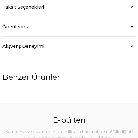
Taksit Seçenekleri
Önerileriniz
Alışveriş Deneyimi
Benzer Ürünler
%5
E-bülten
Kampanya ve duyurularımızdan ilk sizin haberiniz olsun! Dilediğiniz
zaman e-bülten aboneliğimizden ayrılabilirsiniz.