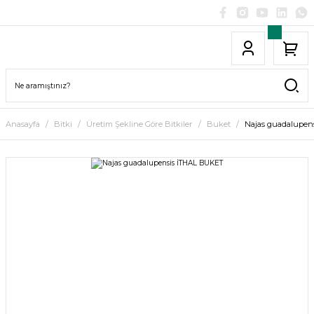
Anasayfa
Bitki
Üretim Şekline Göre Bitkiler
Buket
Najas guadalupen