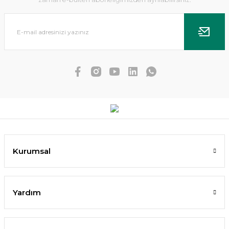
Echinodorus uruguayensis tricolor İTHAL BUKET
Kurumsal
171,39 TL
162,82 TL
Yardım
SEPETE EKLE