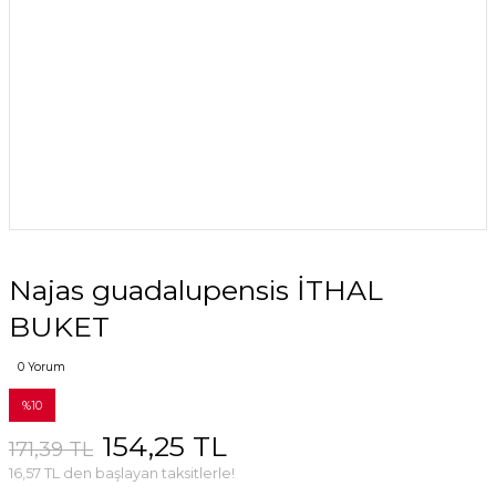
Najas guadalupensis İTHAL
BUKET
0 Yorum
%10
154,25 TL
171,39 TL
16,57 TL den başlayan taksitlerle!