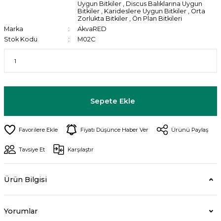
Uygun Bitkiler
,
Discus Balıklarına Uygun
Bitkiler
,
Karideslere Uygun Bitkiler
,
Orta
Zorlukta Bitkiler
,
Ön Plan Bitkileri
Marka
AkvaRED
Stok Kodu
M02C
Sepete Ekle
Fiyatı Düşünce Haber Ver
Ürünü Paylaş
Tavsiye Et
Karşılaştır
Ürün Bilgisi
Yorumlar