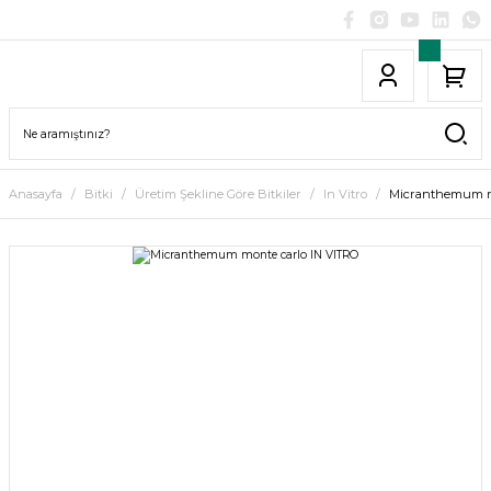
Anasayfa
Bitki
Üretim Şekline Göre Bitkiler
In Vitro
Micranthemum m