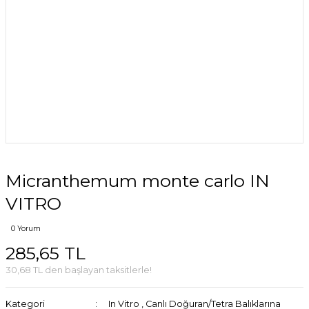
Micranthemum monte carlo IN
VITRO
0 Yorum
285,65 TL
30,68 TL den başlayan taksitlerle!
Kategori
In Vitro
,
Canlı Doğuran/Tetra Balıklarına