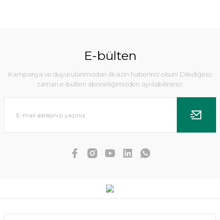
E-bülten
Kampanya ve duyurularımızdan ilk sizin haberiniz olsun! Dilediğiniz
zaman e-bülten aboneliğimizden ayrılabilirsiniz.
Echinodorus small bear IN VITRO
Eleocharis parvula IN VITRO
476,08 TL
452,28 TL
333,26 TL
SEPETE EKLE
SEPETE EKLE
YENİ