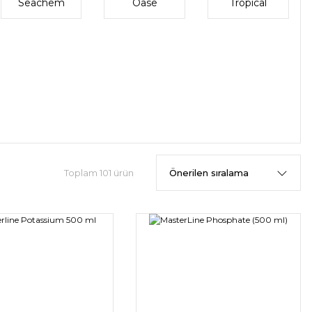
Seachem
Oase
Tropical
Toplam 101 ürün