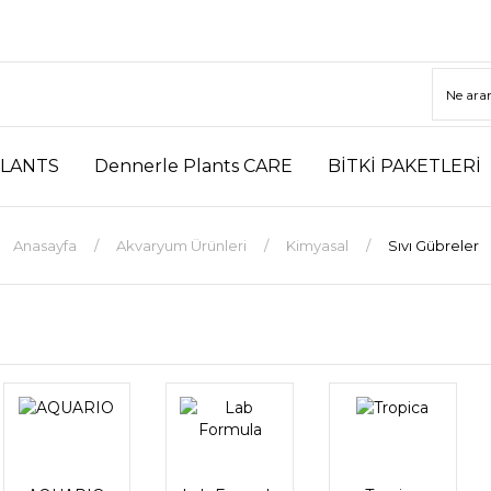
LANTS
Dennerle Plants CARE
BİTKİ PAKETLERİ
Anasayfa
Akvaryum Ürünleri
Kimyasal
Sıvı Gübreler