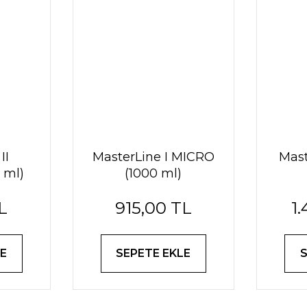
II
MasterLine I MICRO
Mas
 ml)
(1000 ml)
L
915,00 TL
1
E
SEPETE EKLE