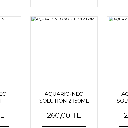
EO
AQUARIO-NEO
A
N
SOLUTION 2 150ML
SOL
0ML
TL
260,00 TL
2