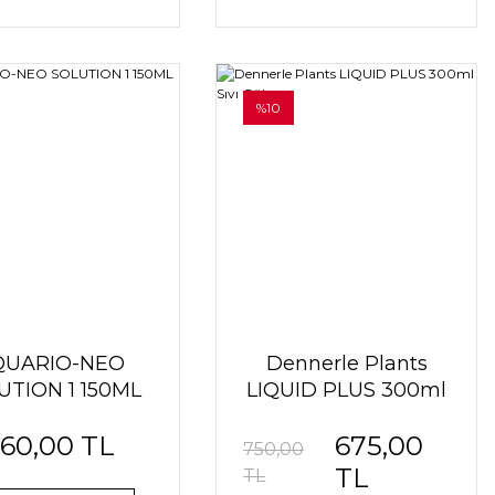
%10
QUARIO-NEO
Dennerle Plants
UTION 1 150ML
LIQUID PLUS 300ml
Sıvı Gübre
60,00 TL
675,00
750,00
TL
TL