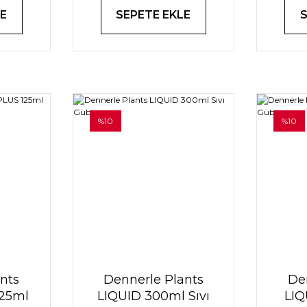
E
SEPETE EKLE
%10
%10
nts
Dennerle Plants
De
125ml
LIQUID 300ml Sıvı
LIQ