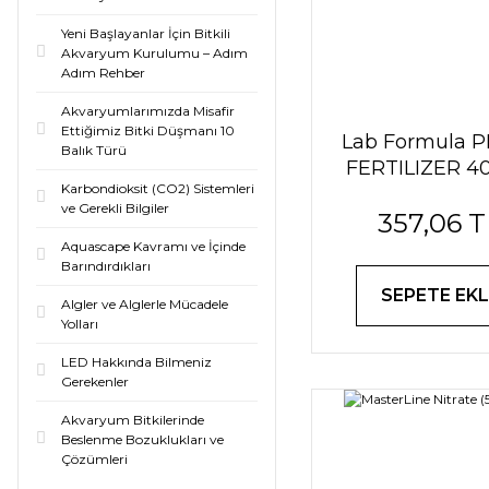
Yeni Başlayanlar İçin Bitkili
Akvaryum Kurulumu – Adım
Adım Rehber
Akvaryumlarımızda Misafir
Ettiğimiz Bitki Düşmanı 10
Lab Formula 
Balık Türü
FERTILIZER 4
Karbondioksit (CO2) Sistemleri
ve Gerekli Bilgiler
357,06 T
Aquascape Kavramı ve İçinde
Barındırdıkları
SEPETE EKL
Algler ve Alglerle Mücadele
Yolları
LED Hakkında Bilmeniz
Gerekenler
Akvaryum Bitkilerinde
Beslenme Bozuklukları ve
Çözümleri