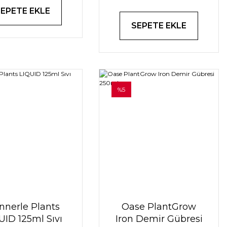
SEPETE EKLE
SEPETE EKLE
%5
nnerle Plants
Oase PlantGrow
UID 125ml Sıvı
Iron Demir Gübresi