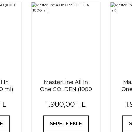
l In
MasterLine All In
Mas
0 ml)
One GOLDEN (1000
One
ml)
TL
1.980,00 TL
1
E
SEPETE EKLE