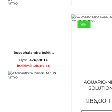
YENİ
Bucephalandra bukit ...
Fiyat :
476,08 TL
İndirimli 380,87 TL
AQUARIO-N
SOLUTIO
COMPLEX 15
286,00 