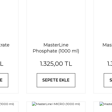
trate
MasterLine
Mast
Phosphate (1000 ml)
TL
1.325,00 TL
1
E
SEPETE EKLE